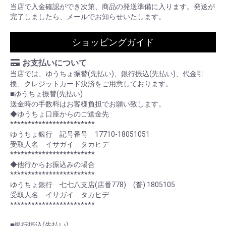
当店で入金確認ができ次第、商品の発送準備に入ります。発送が
完了しましたら、メールでお知らせいたします。
ショッピングガイド
お支払いについて
当店では、ゆうちょ振替(先払い)、銀行振込(先払い)、代金引
換、クレジットカード決済をご用意しております。
■ゆうちょ振替(先払い)
送金時の手数料はお客様負担でお願い致します。
◆ゆうちょ口座からのご送金先
************************
ゆうちょ銀行 記号番号 17710-18051051
受取人名 イサガイ タカヒデ
************************
◆他行からお振込みの場合
************************
ゆうちょ銀行 七七八支店(店番778) (普) 1805105
受取人名 イサガイ タカヒデ
************************
■銀行振込(先払い)