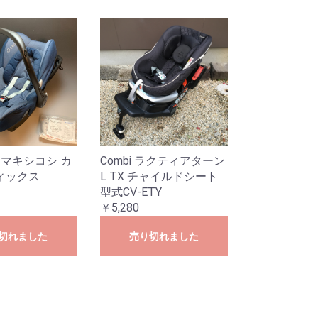
si マキシコシ カ
Combi ラクティアターン
ィックス
L TX チャイルドシート
型式CV-ETY
￥5,280
切れました
売り切れました