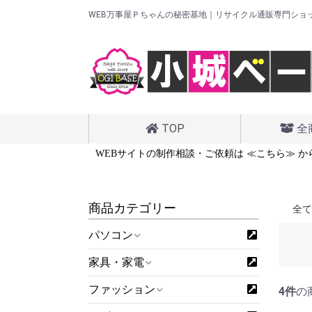
WEB万事屋Ｐちゃんの秘密基地｜リサイクル通販専門ショ
TOP
全
は ≪こちら≫ から
WEBサイトの制作相談・ご依頼は ≪こちら≫ か
商品カテゴリー
全て
パソコン
家具・家電
ファッション
4件
の