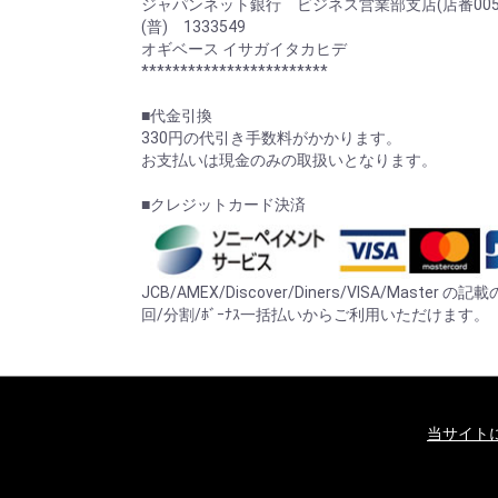
ジャパンネット銀行 ビジネス営業部支店(店番005
(普) 1333549
オギベース イサガイタカヒデ
************************
■代金引換
330円の代引き手数料がかかります。
お支払いは現金のみの取扱いとなります。
■クレジットカード決済
JCB/AMEX/Discover/Diners/VISA/Mast
回/分割/ﾎﾞｰﾅｽ一括払いからご利用いただけます。
当サイト