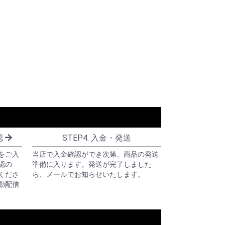
認
STEP4. 入金・発送
をご入
当店で入金確認ができ次第、商品の発送
認の
準備に入ります。発送が完了しました
くださ
ら、メールでお知らせいたします。
動配信