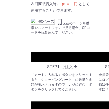
次回商品購入時に
1pt ＝ 1 円
として
使用することができます。
現在のページを携
帯やスマートフォンで見る場合、QRコ
ードを読み込んでください。
STEP1. ご注文
S
「カートに入れる」ボタンをクリックす
会員登
ると「ショッピングカート」に数量と金
はログ
額が表示されますので「レジに進む」ボ
録は任
タンをクリックしてください。
ずに「