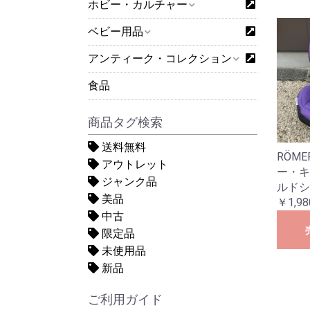
ホビー・カルチャー
ベビー用品
アンティーク・コレクション
食品
商品タグ検索
送料無料
RÖMER
アウトレット
ー・キ
ジャンク品
ルドシ
美品
￥1,98
中古
限定品
未使用品
新品
ご利用ガイド