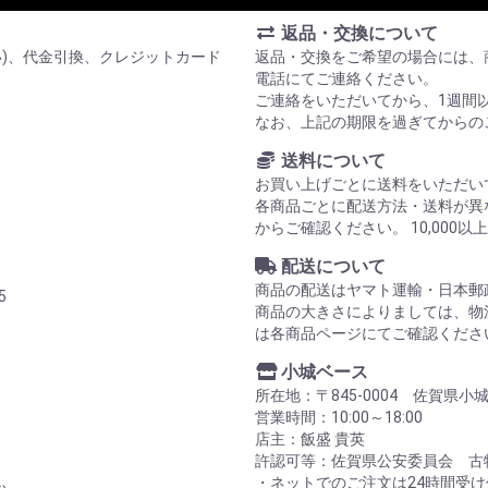
返品・交換について
い)、代金引換、クレジットカード
返品・交換をご希望の場合には、
電話にてご連絡ください。
ご連絡をいただいてから、1週間
なお、上記の期限を過ぎてからの
送料について
お買い上げごとに送料をいただい
各商品ごとに配送方法・送料が異
からご確認ください。 10,00
配送について
商品の配送はヤマト運輸・日本郵
5
商品の大きさによりましては、物
は各商品ページにてご確認くださ
小城ベース
所在地：〒845-0004 佐賀県小
営業時間：10:00～18:00
店主：飯盛 貴英
許認可等：佐賀県公安委員会 古物商
・ネットでのご注文は24時間受