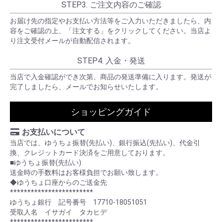
STEP3. ご注文内容のご確認
お届け先の指定やお支払い方法等をご入力いただきましたら、内
容をご確認の上、「注文する」をクリックしてください。当店よ
り注文受付メールが自動配信されます。
STEP4. 入金・発送
当店で入金確認ができ次第、商品の発送準備に入ります。発送が
完了しましたら、メールでお知らせいたします。
ショッピングガイド
お支払いについて
当店では、ゆうちょ振替(先払い)、銀行振込(先払い)、代金引
換、クレジットカード決済をご用意しております。
■ゆうちょ振替(先払い)
送金時の手数料はお客様負担でお願い致します。
◆ゆうちょ口座からのご送金先
************************
ゆうちょ銀行 記号番号 17710-18051051
受取人名 イサガイ タカヒデ