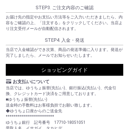
STEP3. ご注文内容のご確認
お届け先の指定やお支払い方法等をご入力いただきましたら、内
容をご確認の上、「注文する」をクリックしてください。当店よ
り注文受付メールが自動配信されます。
STEP4. 入金・発送
当店で入金確認ができ次第、商品の発送準備に入ります。発送が
完了しましたら、メールでお知らせいたします。
ショッピングガイド
お支払いについて
当店では、ゆうちょ振替(先払い)、銀行振込(先払い)、代金引
換、クレジットカード決済をご用意しております。
■ゆうちょ振替(先払い)
送金時の手数料はお客様負担でお願い致します。
◆ゆうちょ口座からのご送金先
************************
ゆうちょ銀行 記号番号 17710-18051051
受取人名 イサガイ タカヒデ