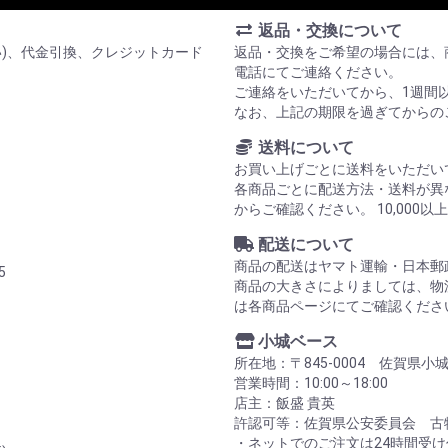
返品・交換について
い)、代金引換、クレジットカード
返品・交換をご希望の場合には、
電話にてご連絡ください。
ご連絡をいただいてから、1週間
なお、上記の期限を過ぎてからの
送料について
お買い上げごとに送料をいただい
各商品ごとに配送方法・送料が異
からご確認ください。 10,00
配送について
商品の配送はヤマト運輸・日本郵
5
商品の大きさによりましては、物
は各商品ページにてご確認くださ
小城ベース
所在地：〒845-0004 佐賀県小
営業時間：10:00～18:00
店主：飯盛 貴英
許認可等：佐賀県公安委員会 古物商
・ネットでのご注文は24時間受