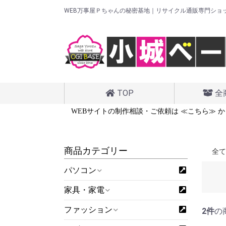
WEB万事屋Ｐちゃんの秘密基地｜リサイクル通販専門ショ
TOP
全
は ≪こちら≫ から
WEBサイトの制作相談・ご依頼は ≪こちら≫ か
商品カテゴリー
全て
パソコン
家具・家電
ファッション
2件
の