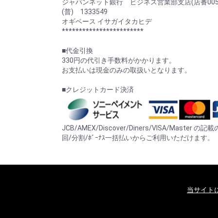
ジャパンネット銀行 ビジネス営業部支店(店番005
(普) 1333549
オギベース イサガイタカヒデ
************************
■代金引換
330円の代引き手数料がかかります。
お支払いは現金のみの取扱いとなります。
■クレジットカード決済
JCB/AMEX/Discover/Diners/VISA/Mast
回/分割/ﾎﾞｰﾅｽ一括払いからご利用いただけます。
当サイト