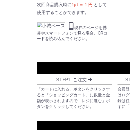
次回商品購入時に
1pt ＝ 1 円
として
使用することができます。
現在のページを携
帯やスマートフォンで見る場合、QRコ
ードを読み込んでください。
STEP1. ご注文
S
「カートに入れる」ボタンをクリックす
会員登
ると「ショッピングカート」に数量と金
はログ
額が表示されますので「レジに進む」ボ
録は任
タンをクリックしてください。
ずに「