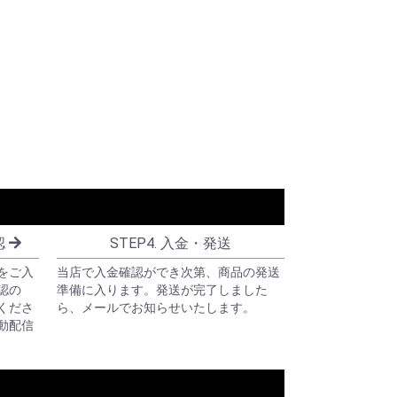
認
STEP4. 入金・発送
をご入
当店で入金確認ができ次第、商品の発送
認の
準備に入ります。発送が完了しました
くださ
ら、メールでお知らせいたします。
動配信