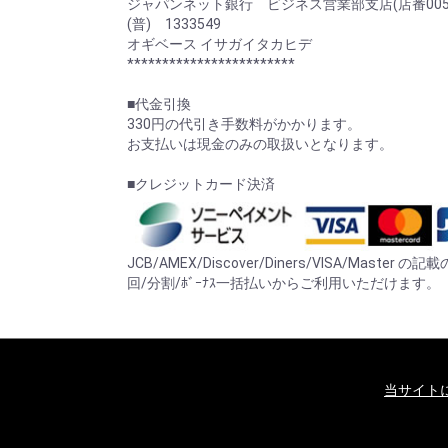
ジャパンネット銀行 ビジネス営業部支店(店番005
(普) 1333549
オギベース イサガイタカヒデ
************************
■代金引換
330円の代引き手数料がかかります。
お支払いは現金のみの取扱いとなります。
■クレジットカード決済
JCB/AMEX/Discover/Diners/VISA/Mast
回/分割/ﾎﾞｰﾅｽ一括払いからご利用いただけます。
当サイト