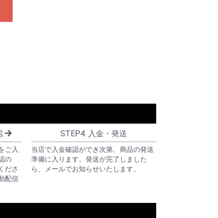
認
STEP4. 入金・発送
をご入
当店で入金確認ができ次第、商品の発送
認の
準備に入ります。発送が完了しました
くださ
ら、メールでお知らせいたします。
動配信