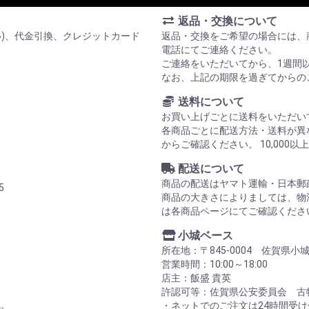
返品・交換について
い)、代金引換、クレジットカード
返品・交換をご希望の場合には、
電話にてご連絡ください。
ご連絡をいただいてから、1週間
なお、上記の期限を過ぎてからの
送料について
お買い上げごとに送料をいただい
各商品ごとに配送方法・送料が異
からご確認ください。 10,00
配送について
商品の配送はヤマト運輸・日本郵
5
商品の大きさによりましては、物
は各商品ページにてご確認くださ
小城ベース
所在地：〒845-0004 佐賀県小
営業時間：10:00～18:00
店主：飯盛 貴英
許認可等：佐賀県公安委員会 古物商
・ネットでのご注文は24時間受