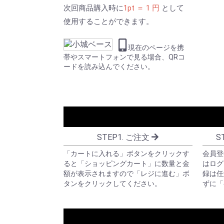
次回商品購入時に
1pt ＝ 1 円
として
使用することができます。
現在のページを携
帯やスマートフォンで見る場合、QRコ
ードを読み込んでください。
STEP1. ご注文
S
「カートに入れる」ボタンをクリックす
会員登
ると「ショッピングカート」に数量と金
はログ
額が表示されますので「レジに進む」ボ
録は任
タンをクリックしてください。
ずに「