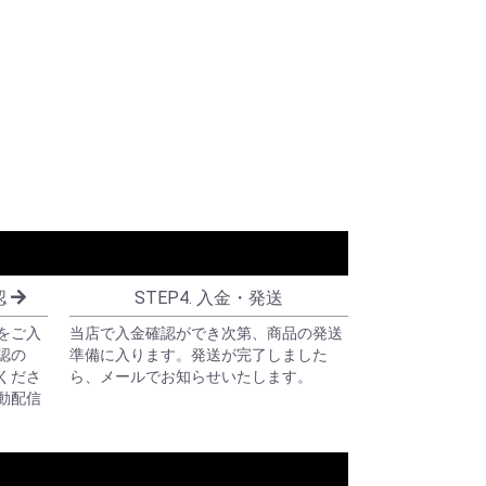
認
STEP4. 入金・発送
をご入
当店で入金確認ができ次第、商品の発送
認の
準備に入ります。発送が完了しました
くださ
ら、メールでお知らせいたします。
動配信