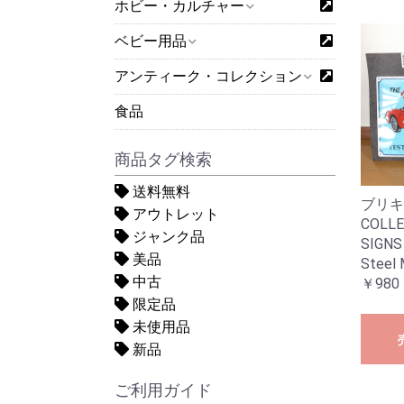
ホビー・カルチャー
ベビー用品
アンティーク・コレクション
食品
商品タグ検索
送料無料
ブリキ看
アウトレット
COLL
ジャンク品
SIGNS 
美品
Stee
中古
￥980
限定品
未使用品
新品
ご利用ガイド