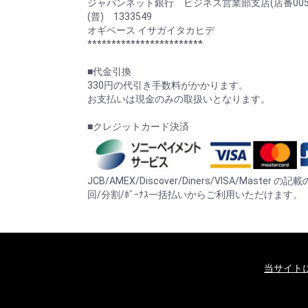
ジャパンネット銀行 ビジネス営業部支店(店番005
(普) 1333549
オギベース イサガイタカヒデ
************************
■代金引換
330円の代引き手数料がかかります。
お支払いは現金のみの取扱いとなります。
■クレジットカード決済
JCB/AMEX/Discover/Diners/VISA/Mast
回/分割/ﾎﾞｰﾅｽ一括払いからご利用いただけます。
当サイト