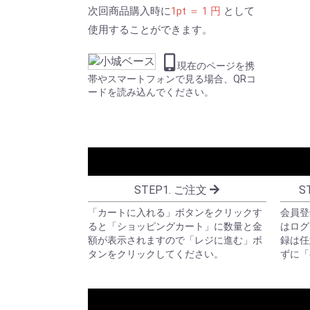
次回商品購入時に
1pt ＝ 1 円
として
使用することができます。
現在のページを携
帯やスマートフォンで見る場合、QRコ
ードを読み込んでください。
STEP1. ご注文
S
「カートに入れる」ボタンをクリックす
会員登
ると「ショッピングカート」に数量と金
はログ
額が表示されますので「レジに進む」ボ
録は任
タンをクリックしてください。
ずに「