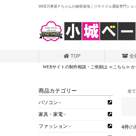
WEB万事屋Ｐちゃんの秘密基地｜リサイクル通販専門ショ
TOP
全
は ≪こちら≫ から
WEBサイトの制作相談・ご依頼は ≪こちら≫ か
商品カテゴリー
全て
パソコン
家具・家電
ファッション
4件
の