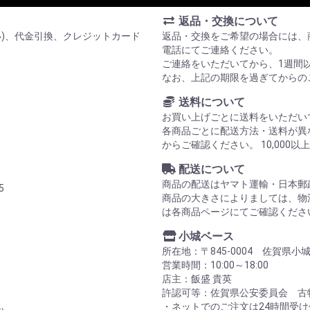
返品・交換について
い)、代金引換、クレジットカード
返品・交換をご希望の場合には、
電話にてご連絡ください。
ご連絡をいただいてから、1週間
なお、上記の期限を過ぎてからの
送料について
お買い上げごとに送料をいただい
各商品ごとに配送方法・送料が異
からご確認ください。 10,00
配送について
商品の配送はヤマト運輸・日本郵
5
商品の大きさによりましては、物
は各商品ページにてご確認くださ
小城ベース
所在地：〒845-0004 佐賀県小
営業時間：10:00～18:00
店主：飯盛 貴英
許認可等：佐賀県公安委員会 古物商
・ネットでのご注文は24時間受